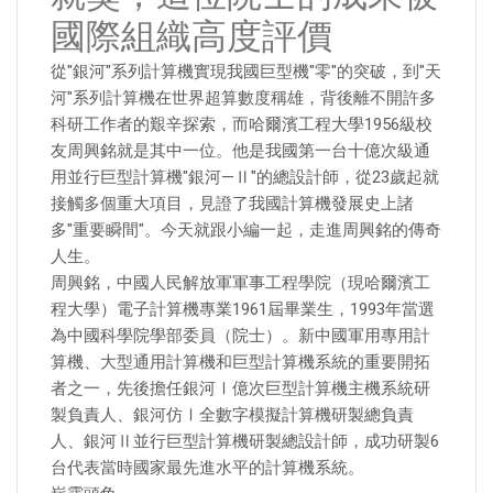
國際組織高度評價
從"銀河"系列計算機實現我國巨型機"零"的突破，到"天
河"系列計算機在世界超算數度稱雄，背後離不開許多
科研工作者的艱辛探索，而哈爾濱工程大學1956級校
友周興銘就是其中一位。他是我國第一台十億次級通
用並行巨型計算機"銀河—Ⅱ"的總設計師，從23歲起就
接觸多個重大項目，見證了我國計算機發展史上諸
多"重要瞬間"。今天就跟小編一起，走進周興銘的傳奇
人生。
周興銘，中國人民解放軍軍事工程學院（現哈爾濱工
程大學）電子計算機專業1961屆畢業生，1993年當選
為中國科學院學部委員（院士）。新中國軍用專用計
算機、大型通用計算機和巨型計算機系統的重要開拓
者之一，先後擔任銀河Ⅰ億次巨型計算機主機系統研
製負責人、銀河仿Ⅰ全數字模擬計算機研製總負責
人、銀河Ⅱ並行巨型計算機研製總設計師，成功研製6
台代表當時國家最先進水平的計算機系統。