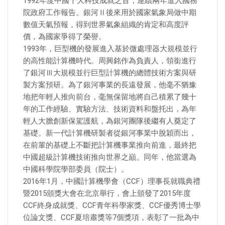
1992年度中國十大科技成就之首，連續兩年進入國務
院政府工作報告。銀河Ⅱ後來用於國家氣象局做中期
數值天氣預報，得到世界氣象組織的肯定和高度評
價，為國家爭得了榮譽。
1993年，巨型機的發展進入基於微處理器大規模並行
的高性能計算機時代。周興銘作為負責人，領銜進行
了銀河Ⅲ大規模並行巨型計算機的總體技術方案與研
製方案預研。為了銀河事業的長遠發展，他毫不猶豫
地把年輕人推向前台，毫無保留地將自己積累了幾十
年的工作經驗、實驗方法、技術資料和盤托出，為年
輕人大膽創新保駕護航，為銀河團隊後繼有人奠定了
基礎。新一代計算機研製者從銀河事業中脫穎而出，
在前輩的基礎上不斷把計算機事業推向前進，最終把
中國超級計算機技術推向世界之巔。同年，他當選為
中國科學院學部委員（院士）。
2016年1月，中國計算機學會（CCF）理事長就職典禮
暨2015頒獎大會在北京舉行，會上頒發了2015年度
CCF終身成就獎、CCF青年科學家獎、CCF優秀博士學
位論文獎、CCF夏培肅獎等7個獎項，表彰了一批為中