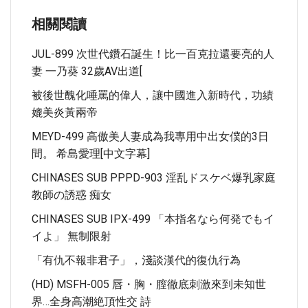
相關閱讀
JUL-899 次世代鑽石誕生！比一百克拉還要亮的人
妻 一乃葵 32歲AV出道[
被後世醜化唾罵的偉人，讓中國進入新時代，功績
媲美炎黃兩帝
MEYD-499 高傲美人妻成為我專用中出女僕的3日
間。 希島愛理[中文字幕]
CHINASES SUB PPPD-903 淫乱ドスケベ爆乳家庭
教師の誘惑 痴女
CHINASES SUB IPX-499 「本指名なら何発でもイ
イよ」 無制限射
「有仇不報非君子」，淺談漢代的復仇行為
(HD) MSFH-005 唇・胸・膣徹底刺激來到未知世
界…全身高潮絶頂性交 詩