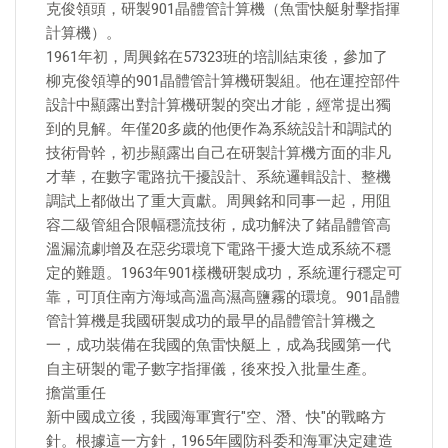
克俊領頭，研製901晶體管計算機（魚雷快艇射擊指揮
計算機）。
1961年初，周興銘在57323班的培訓結束後，參加了
柳克俊領導的901晶體管計算機研製組。他在運控部件
設計中顯露出對計算機研製的突出才能，經常提出獨
到的見解。年僅20多歲的他便作為系統設計和調試的
技術骨幹，初步顯露出自己在研製計算機方面的非凡
才華，在數字電路抗干擾設計、系統邏輯設計、整機
調試上都做出了重大貢獻。周興銘和同事一起，用阻
容二級管組合限幅穩流技術，成功解決了鍺晶體管高
溫漏流劇增及在惡劣環境下電路干擾大造成系統不穩
定的難題。1963年901樣機研製成功，系統運行穩定可
靠，可頂住南方海域高溫高濕高鹽霧的環境。901晶體
管計算機是我國研製成功的最早的晶體管計算機之
一，成功裝備在我國的魚雷快艇上，成為我國第一代
自主研製的電子數字指揮儀，後來投入批量生產。
擔當重任
新中國成立後，我國海軍實行"空、潛、快"的戰略方
針。根據這一方針，1965年國防科委和海軍決定建造