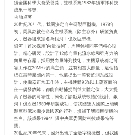
獲全國科學大會榮譽獎，雙機系統1982年獲軍隊科技
成果一等獎。
功勛卓著
20世紀70年代，我國決定自主研製巨型機。1978年
初，周興銘被任命為主機系統（除主存外）研製負責
人，機器後來定名為銀河Ⅰ億次巨型機。
銀河Ⅰ首次採用"向量技術"，周興銘和同事們精心設
計、精心研製，設計了12條向量化流水線和強有力的
向量寄存器，採用雙向量陣列技術，主機系統穩定可
靠工作在20MHz的高主頻，並有相當大餘量，這個指
標在當時屬國內第一。他還提出一整套監測系統設
計，使機器正常工作時，主機硬體95%以上覆蓋面的
任一偶發故障，都能自動捕捉到並大體定位，大大提
高了機器的可靠性，簡化了診斷系統軟體的設計。銀
河Ⅰ億次機1983年研製成功，使我國進入國際上能研
製巨型億次機少數國家的行列，填補了我國巨型機的
空白。該成果1984年獲中央軍委國防科技成果特等
獎。
20世紀70年代末，國外出現了全數字模擬機，但我國