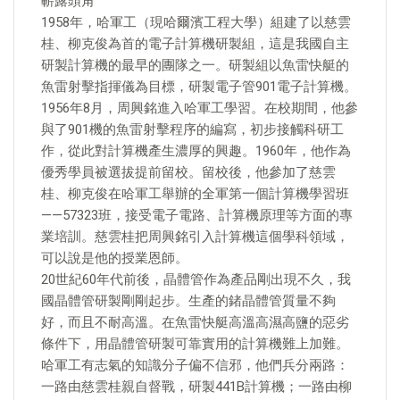
嶄露頭角
1958年，哈軍工（現哈爾濱工程大學）組建了以慈雲
桂、柳克俊為首的電子計算機研製組，這是我國自主
研製計算機的最早的團隊之一。研製組以魚雷快艇的
魚雷射擊指揮儀為目標，研製電子管901電子計算機。
1956年8月，周興銘進入哈軍工學習。在校期間，他參
與了901機的魚雷射擊程序的編寫，初步接觸科研工
作，從此對計算機產生濃厚的興趣。1960年，他作為
優秀學員被選拔提前留校。留校後，他參加了慈雲
桂、柳克俊在哈軍工舉辦的全軍第一個計算機學習班
——57323班，接受電子電路、計算機原理等方面的專
業培訓。慈雲桂把周興銘引入計算機這個學科領域，
可以說是他的授業恩師。
20世紀60年代前後，晶體管作為產品剛出現不久，我
國晶體管研製剛剛起步。生產的鍺晶體管質量不夠
好，而且不耐高溫。在魚雷快艇高溫高濕高鹽的惡劣
條件下，用晶體管研製可靠實用的計算機難上加難。
哈軍工有志氣的知識分子偏不信邪，他們兵分兩路：
一路由慈雲桂親自督戰，研製441B計算機；一路由柳