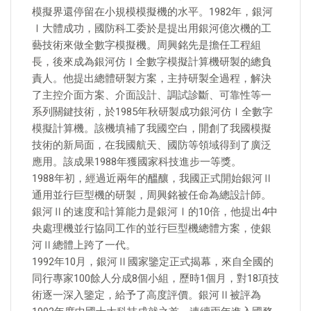
模擬界還停留在小規模模擬機的水平。1982年，銀河
Ⅰ大體成功，國防科工委於是提出用銀河億次機的工
藝技術來做全數字模擬機。周興銘先是擔任工程組
長，後來成為銀河仿Ⅰ全數字模擬計算機研製的總負
責人。他提出總體研製方案，主持研製全過程，解決
了主控介面方案、介面設計、調試診斷、可靠性等一
系列關鍵技術，於1985年秋研製成功銀河仿Ⅰ全數字
模擬計算機。該機填補了我國空白，開創了我國模擬
技術的新局面，在我國航天、國防等領域得到了廣泛
應用。該成果1988年獲國家科技進步一等獎。
1988年初，經過近兩年的醞釀，我國正式開始銀河Ⅱ
通用並行巨型機的研製，周興銘被任命為總設計師。
銀河Ⅱ的速度和計算能力是銀河Ⅰ的10倍，他提出4中
央處理機並行協同工作的並行巨型機總體方案，使銀
河Ⅱ總體上跨了一代。
1992年10月，銀河Ⅱ國家鑒定正式揭幕，來自全國的
同行專家100餘人分成8個小組，歷時1個月，對18項技
術逐一深入鑒定，給予了高度評價。銀河Ⅱ被評為