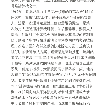
數字指揮儀計算機"，這是我國自主研製的最早的集成
電路計算機之一。
1969年，周興銘參加由慈雲桂領導的百萬次級"151通
用大型計算機"研製工作，被任命為運控分系統負責
人。這是一次運算速度跳二個數量級的躍進，是第一
次涉足大型通用計算機研製，系統複雜度、難度大大
提高。他設計了全套指令的操作表及其實現的控制邏
輯，解決了串並行快速乘法金字塔樹的結構與符號處
理，改進了國外有關文獻的快速除法方案，並實現了
跳0跳1的快速除法方案，這些都是關鍵技術。周興銘
還發現並解決了TTL電路的睡眠效應以及TTL電路傳輸
干擾等一系列深層次的關鍵問題，改造了機器互連線
系統，穩定了機器，大幅度提高了機器的主頻。他首
次運用"用調試診斷程序來調機"的方法，對加快系統調
試、發現並解決睡眠和干擾等問題起到了關鍵作用。
"151"計算機裝備於"遠望一號"測量船上用作中心計算
機，在我國向南太平洋預定海域發射洲際運載火箭、
潛艇的水下發射和同步衛星發射等一系列科學試驗
中，發揮了極其重要的作用。該成果單機系統1978年