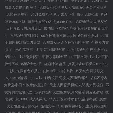
俱樂部,金瓶梅視訊美女
性愛裸聊直播間
熱狗A片,mmbox彩虹免
費真人黃播直播平台
免費美女視訊聊天,人體藝術亞洲黃色性圖片
大陸色情主播
0401免費視訊聊天,成人小說
成人免費視訊
真愛
旅舍app下載
白領美女的婚外情,anhei直播
免費裸體美女聊天室
大尺度真人秀場聊天室
麗的情小遊戲色,台灣後宮能看光的直播平
台
視訊聊天室破解版
uu女神黃播裸播app,同城免費交友網
uu 直
播,碧聊視頻語音聊天室
台灣真愛旅舍女神視頻聊天室
午夜裸聊直
播間
live173官網
UT影音視訊聊天室
qq視頻聊天,午夜交友平台,
裸聊qq-
173免費視訊
影音視訊聊天室
uu直播台灣
live173直播
軟件下載
a383情色a片
碰碰咪咪論壇
真愛旅舍ut聊天室mmbox
彩虹免費有色直播 ,加勒比海影片a線上看
寂寞女免費視頻交
友,costco論壇
show live影音視訊網,女人祼聊天網站
後宮不穿衣
免費直播,日本按摩偷攝短片
天上人間聊天視頻,六間房大秀視頻
不
收費的同城聊天室
寂寞同城聊天室破解版,用快播看的黃色網站
後
宮視訊網,8D8D 成人福利社
情人交友網站哪個好,金瓶梅視訊美女
夫妻性生活自拍視頻
飛機文學
好聊免費視頻聊天室,免費視訊聊