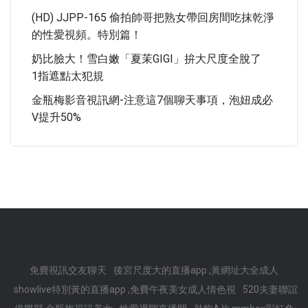
(HD) JJPP-165 偷拍帥哥把熟女帶回房間吃抹乾淨
的性愛視頻。特別篇！
奶比臉大！雪白嫩「夏茉GIGI」拚大尺度全脫了
1指遮點太犯規
金瓶梅影音視訊網-注意這7個聊天事項，泡妞成必
V提升50%
免費視訊交友聊天
後宮尺度大的直播app ,黃網址大全成人
showlive特別黃的直播app ,免費午夜美女成人情色視
520夫妻聯誼