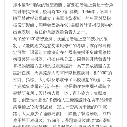
排水量350噸級的輕型潛艇，需要在潛艇上裝配一台魚
雷射擊指揮儀，後稱為"030"計算機。1966年，哈軍工
陳亞希教授領導成立了海軍小型潛艇上的魚雷射擊指
揮儀研製組，周興銘因為在901晶體管計算機研製中的
出色表現，被任命為該課題負責人之一。
為了給"030"增智瘦身，既滿足潛艇上空間狹小的限
制，又能夠經受起惡劣環境條件的考驗，確保機器穩
定可靠，課題組大膽決定在全國率先採用集成電路技
術研製這台機器。根據任務分工，周興銘具體負責計
算機的總體方案和集成電路設計。為了完成總體方案
設計任務，周興銘深入海軍部隊反覆調研，對"030"的
性能、指標、大小以及形狀作了比較理想的設計。為
了完成集成電路設計任務，他長期住在中國科學院半
導體研究所，與技術人員一道，齊心協力，集體攻
關，創造性地提出"多個輸入二極體設計在功率晶體管
集電極上"的研製思路，定型一套高抗干擾的DTL電
路，大大減少了隔離島數目，降低了製造難度，成功
應用於工程研製。1968年，課題組研製成功"030潛艇