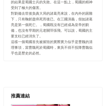
的結果是蜀國士兵的失敗。在這一點上，蜀國的精神
受到了極大的傷害。
對劉備去世後負責大局的諸葛亮來說，在內外的困難
下，只有鞠躬盡瘁死而後已。在三國演義，假如諸葛
亮是第一個死亡。，蜀國既沒有已經成為皇帝的劉
備，也沒有早期的元老關羽張飛。可以說，蜀國的主
要支柱已經消失了。
這樣一個蜀國首先被摧毀的實際實力似乎是曹魏的清
理事項，當曹魏死於蜀國時，東吳不得不投降曹魏似
乎也是歷史的必然。
推薦連結