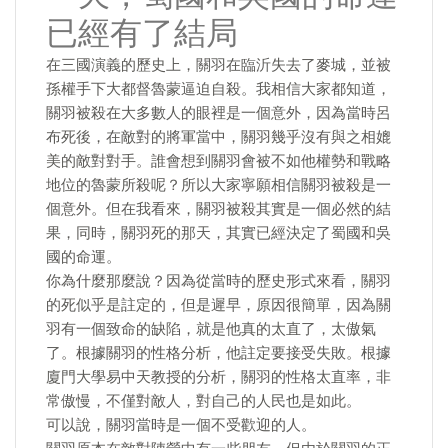
已經有了結局
在三國演義的歷史上，關羽在臨沂失去了麥城，並被
孫權手下大都督魯蒙逼迫自殺。我相信大家都知道，
關羽被殺在大多數人的眼裡是一個意外，因為當時呂
布死後，在敵對的將軍當中，關羽幾乎沒有與之相媲
美的敵對對手。誰會想到關羽會被不如他權勢和戰略
地位的魯蒙所殺呢？所以大家寧願相信關羽被殺是一
個意外。但在我看來，關羽被殺其實是一個必然的結
果，同時，關羽死的那天，其實已經決定了蜀國和吳
國的命運。
你為什麼那麼說？因為從當時的歷史形式來看，關羽
的死似乎是註定的，但是遲早，原因很簡單，因為關
羽有一個致命的缺陷，就是他真的太直了，太傲氣
了。根據關羽的性格分析，他註定要接受失敗。根據
廈門大學易中天教授的分析，關羽的性格太直率，非
常傲慢，不僅對敵人，對自己的人民也是如此。
可以說，關羽當時是一個不受歡迎的人。