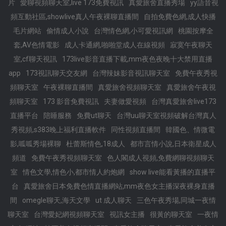
片
愛聊視頻聊天室,live 173免費視訊
真愛旅舍直播秀場
yy語音視
頻互動社區,showlive真人午夜裸聊直播間
自拍免費色網,成人快播
毛片網站
偷情成人小說
台灣情色網,小可愛視訊網
桃園按摩全
套,AV色情電影
成人卡通網,啪啪堂成人在線視頻
寂寞午夜聊天
室,cf聊天視訊
173live影音直播下載,mm夜色夜晚十大禁用直播
app
173視訊聊天交友網
台灣辣妹影音視訊聊天室
免費午夜秀視
頻聊天室
午夜裸聊直播間
真愛旅舍視頻聊天室
真愛旅舍午夜視
頻聊天室
173 影音免費視訊
夫妻做愛視頻
台灣真愛旅舍live173
直播平台
陪睡服務
免費ut聊天
台灣uu聊天室視頻破解台灣真人
秀視頻,s383晚上福利直播軟件
同性視頻直播間
韓國色、情微電
影,呱呱秀場裸聊
杜蕾斯情色,18成人
都市言情小說,日本衛星成人
頻道
免費午夜秀視頻聊天室
色人閣成人視頻,免費網聊視頻聊天
室
情色文學,情色小,都市情人約炮網
show live能看黃播的直播平
台
真愛旅舍日本免費色情直播網站,mm夜色女主播深夜裸身直播
間
omegle聊天,海天文學
ut 成人聊天
三色午夜秀場,同城一夜情
聊天室
台灣愛妃網視頻聊天室
視訊女主播
很黃的聊天室
一夜情