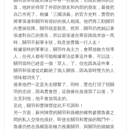
關羽原本在敵對陣營中有一些朋友，但由於關羽的正
直，他終於得罪了外部的朋友和內部的朋友，最後把
自己作死了。根據「三國演義」的官方史料，曹營的
將軍張遼和關羽有很好的個人相識。他們再三勸關羽
向曹操投降。關羽就是願意。然而，關羽仍然銘記著
張遼對自己的善良，所以當張遼在華容路跪求放一馬
時，關羽不顧軍令狀，執意放曹魏一行人走！
根據當時的軍事法，關羽作為主力，會釋放敵方領導
人，任何人都有可能根據軍法從事這件事。可以說，
關羽當時已經是一個「罪人」了。但也因為這件事，
關羽和張遼從此斷絕了個人關係，因為當時雙方的人
情味都消失了。
後來他們一定是失去聯繫了。同時，曹也打消了招關
羽的念頭，因為曹會想，這個傢伙放過我了以後，下
次見到他，他不會放我走的。
至此，關羽和曹陣營從此不可調和！
另一方面，蘇州陣營的關羽和孫權的權勢參贊魯肅之
間的私人交情也很好。即使在關羽和曹操的戰鬥中，
魯肅仍然在孫權面前極力推薦關羽。與關羽的婚姻策