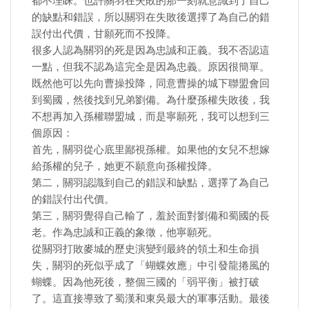
都不理睬。也許關羽在失敗的那一刻就意識到了自己
的缺點和錯誤，所以關羽在失敗後選擇了為自己的錯
誤付出代價，甘願死而不投降。
很多人認為關羽的死是因為忠誠和正義。我不否認這
一點，但我不認為這完全是因為忠義。原因很簡單。
既然他可以先向曹操投降，同意曹操的城下聯盟會回
到蜀國，然後找到兄弟劉備。為什麼孫權失敗後，我
不想再加入孫權聯盟城，而是寧願死，我可以想到三
個原因：
首先，關羽從心底里鄙視孫權。如果他的女兒不想嫁
給孫權的兒子，她更不願意向孫權投降。
第二，關羽認識到自己的錯誤和缺點，選擇了為自己
的錯誤付出代價。
第三，關羽覺得自己輸了，羞於面對劉備和蜀國的長
老。作為忠誠和正義的象徵，他寧願死。
從關羽打敗麥城的歷史演變到最終的領土和生命損
失，關羽的死似乎成了「蝴蝶效應」中引發龍捲風的
蝴蝶。因為他死後，整個三國的「弱平衡」被打破
了。這直接導致了蜀漢和東吳最大的軍事活動。最後