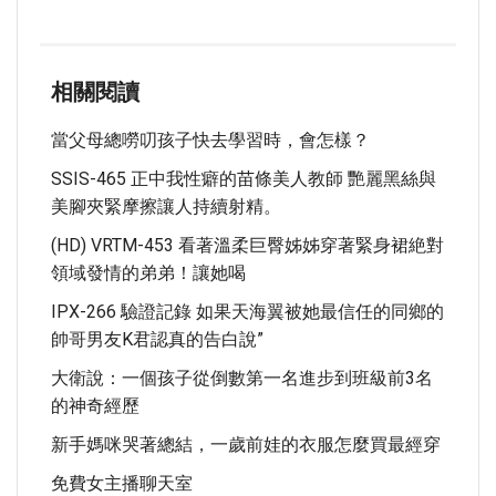
相關閱讀
當父母總嘮叨孩子快去學習時，會怎樣？
SSIS-465 正中我性癖的苗條美人教師 艷麗黑絲與
美腳夾緊摩擦讓人持續射精。
(HD) VRTM-453 看著溫柔巨臀姊姊穿著緊身裙絶對
領域發情的弟弟！讓她喝
IPX-266 驗證記錄 如果天海翼被她最信任的同鄉的
帥哥男友K君認真的告白說”
大衛說：一個孩子從倒數第一名進步到班級前3名
的神奇經歷
新手媽咪哭著總結，一歲前娃的衣服怎麼買最經穿
免費女主播聊天室