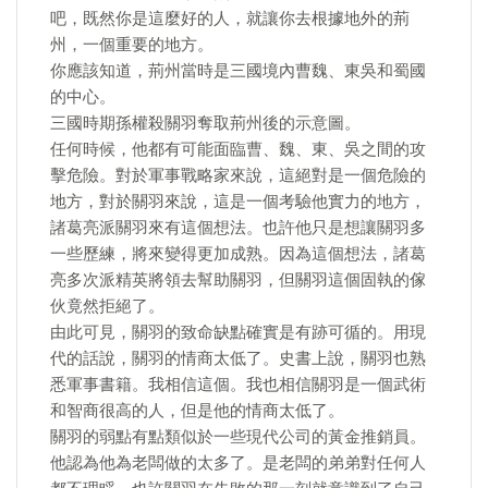
吧，既然你是這麼好的人，就讓你去根據地外的荊
州，一個重要的地方。
你應該知道，荊州當時是三國境內曹魏、東吳和蜀國
的中心。
三國時期孫權殺關羽奪取荊州後的示意圖。
任何時候，他都有可能面臨曹、魏、東、吳之間的攻
擊危險。對於軍事戰略家來說，這絕對是一個危險的
地方，對於關羽來說，這是一個考驗他實力的地方，
諸葛亮派關羽來有這個想法。也許他只是想讓關羽多
一些歷練，將來變得更加成熟。因為這個想法，諸葛
亮多次派精英將領去幫助關羽，但關羽這個固執的傢
伙竟然拒絕了。
由此可見，關羽的致命缺點確實是有跡可循的。用現
代的話說，關羽的情商太低了。史書上說，關羽也熟
悉軍事書籍。我相信這個。我也相信關羽是一個武術
和智商很高的人，但是他的情商太低了。
關羽的弱點有點類似於一些現代公司的黃金推銷員。
他認為他為老闆做的太多了。是老闆的弟弟對任何人