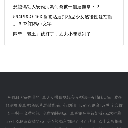
慈禧偽紅人安德海為何會被一個巡撫拿下？
594PRGO-163 爸爸活遇到極品少女然後性愛拍攝
。 3 03[有碼中文字
隔壁「老王」被打了，丈夫小陳被判了
免費聊天室你懂的
真人女裸體視頻,美女視訊一夜情聊天室
波多
野結衣 寫真 鮑魚影片,艷情亂倫小說閱讀
live173影音live秀 全台首
創一對一 免費視訊
免費的裸聊qq
真愛旅舍最新黃播app求推薦
,live173秘密直播間ap
美女視頻六間房,百分百貼圖
線上金瓶梅影