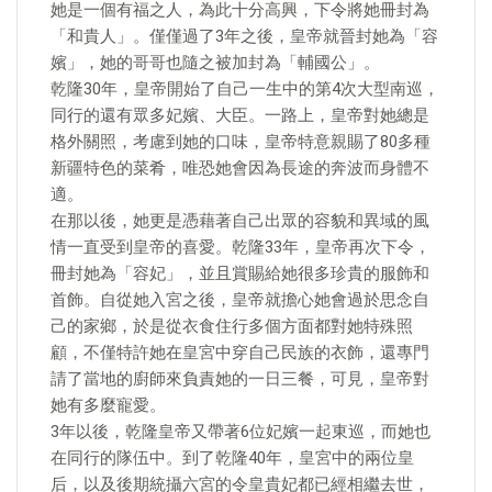
她是一個有福之人，為此十分高興，下令將她冊封為
「和貴人」。僅僅過了3年之後，皇帝就晉封她為「容
嬪」，她的哥哥也隨之被加封為「輔國公」。
乾隆30年，皇帝開始了自己一生中的第4次大型南巡，
同行的還有眾多妃嬪、大臣。一路上，皇帝對她總是
格外關照，考慮到她的口味，皇帝特意親賜了80多種
新疆特色的菜肴，唯恐她會因為長途的奔波而身體不
適。
在那以後，她更是憑藉著自己出眾的容貌和異域的風
情一直受到皇帝的喜愛。乾隆33年，皇帝再次下令，
冊封她為「容妃」，並且賞賜給她很多珍貴的服飾和
首飾。自從她入宮之後，皇帝就擔心她會過於思念自
己的家鄉，於是從衣食住行多個方面都對她特殊照
顧，不僅特許她在皇宮中穿自己民族的衣飾，還專門
請了當地的廚師來負責她的一日三餐，可見，皇帝對
她有多麼寵愛。
3年以後，乾隆皇帝又帶著6位妃嬪一起東巡，而她也
在同行的隊伍中。到了乾隆40年，皇宮中的兩位皇
后，以及後期統攝六宮的令皇貴妃都已經相繼去世，