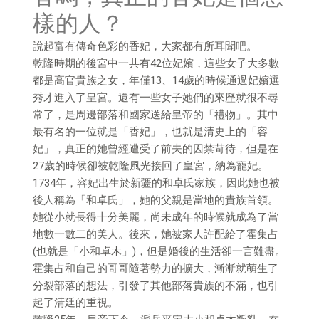
樣的人？
說起富有傳奇色彩的香妃，大家都有所耳聞吧。
乾隆時期的後宮中一共有42位妃嬪，這些女子大多數
都是高官貴族之女，年僅13、14歲的時候通過妃嬪選
秀才進入了皇宮。還有一些女子她們的來歷就很不尋
常了，是周邊部落和國家送給皇帝的「禮物」。其中
最有名的一位就是「香妃」，也就是清史上的「容
妃」，真正的她曾經遭受了前夫的囚禁苛待，但是在
27歲的時候卻被乾隆風光接回了皇宮，納為寵妃。
1734年，容妃出生於新疆的和卓氏家族，因此她也被
後人稱為「和卓氏」，她的父親是當地的貴族首領。
她從小就長得十分美麗，尚未成年的時候就成為了當
地數一數二的美人。後來，她被家人許配給了霍集占
(也就是「小和卓木」)，但是婚後的生活卻一言難盡。
霍集占和自己的哥哥隨著勢力的擴大，漸漸就萌生了
分裂部落的想法，引發了其他部落貴族的不滿，也引
起了清廷的重視。