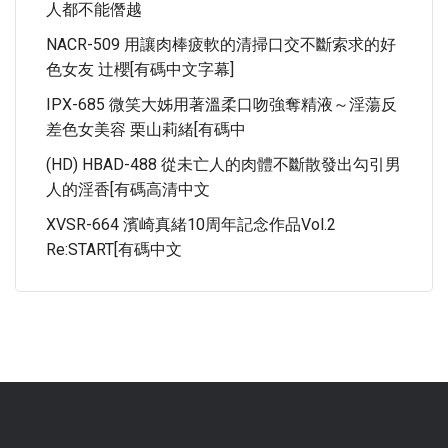
人都不能僭越
NACR-509 用讓肉棒疲軟的清掃口交不斷索求的好
色女友 辻櫻[有碼中文字幕]
IPX-685 微笑大姊用著溫柔口吻強奪精液～淫蕩反
差色女美容 栗山莉緒[有碼中
(HD) HBAD-488 從未亡人的肉體不斷散發出勾引男
人的淫香[有碼高清中文
XVSR-664 濱崎真緒10周年記念作品Vol.2
Re:START[有碼中文