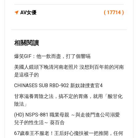
AV女優
( 17714 )
相關閱讀
爆笑GIF：他一飲而盡，打了個響嗝
美國人鏡頭下晚清河南老照片 沒想到百年前的河南
是這樣子的
CHINASES SUB RBD-902 新奴隷捜査官4
甘寒滋養胃陰之法，搞不定的胃痛，就用「酸甘化
陰法」
(HD) NSPS-881 職業母親 ～與走後門進公司溺愛
兒子的性生活～ 葵百合
67歲泰王不服老！王后好心攙扶被一把推開，任何