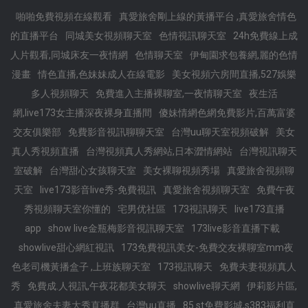
啪啪免費視頻在線觀看
真愛旅舍剛上線的黃播平台 ,真愛旅舍情色
的直播平台
同城美女視頻聊天室
色情視訊聊天室
24h免費線上成
人片觀看,同城床友一夜情網
色情聊天室
伊甸園求包養網,麗的色情
漫畫
情色直播,色妹妹成人在線電影
美女視頻六房間直播,527娛樂
多人視頻聊天
免費進入主播裸聊室,一夜情聊天室
夜生活
網,live173女主播深夜裸身直播間
傻妹情網色網免費影片,百萬富婆
交友俱樂部
免費影音視訊聊聊天室
台灣uu聊天室視頻破解
美女
真人秀視頻直播
台灣視頻真人秀網站,日本澀情網站
台灣視訊聊天
室破解
台灣甜心女孩聊天室
美女裸聊視頻秀場
真愛旅舍視頻聊
天室
live173影音live秀-免費視訊
真愛旅舍視頻聊天室
免費午夜
秀視頻聊天室你懂的
宅男优社區
173視訊聊天
live173直播
app
show live金瓶梅影音視訊聊天室
173live影音直播下載
showlive甜心網紅視訊
173免費視訊美女-免費交友裸聊室mm夜
色老司機黃播盒子 ,上班族聊天室
173視訊聊天
免費夫妻視頻真人
秀
免費成.人視訊,午夜花都美女聊天
showlive聊天網
伊莉影片區,
真愛旅舍夫妻大秀直播群
台灣uu直播
85 st免費影城,s383福利直