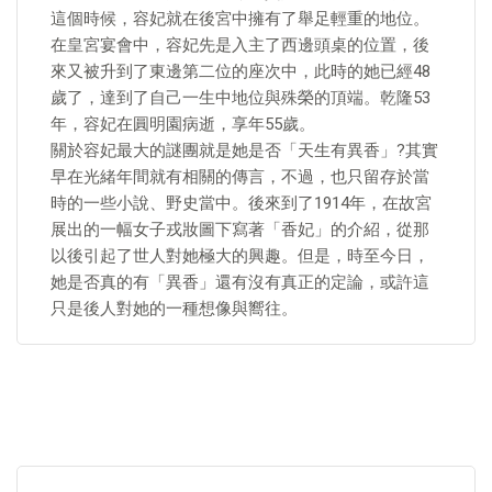
這個時候，容妃就在後宮中擁有了舉足輕重的地位。
在皇宮宴會中，容妃先是入主了西邊頭桌的位置，後
來又被升到了東邊第二位的座次中，此時的她已經48
歲了，達到了自己一生中地位與殊榮的頂端。乾隆53
年，容妃在圓明園病逝，享年55歲。
關於容妃最大的謎團就是她是否「天生有異香」?其實
早在光緒年間就有相關的傳言，不過，也只留存於當
時的一些小說、野史當中。後來到了1914年，在故宮
展出的一幅女子戎妝圖下寫著「香妃」的介紹，從那
以後引起了世人對她極大的興趣。但是，時至今日，
她是否真的有「異香」還有沒有真正的定論，或許這
只是後人對她的一種想像與嚮往。