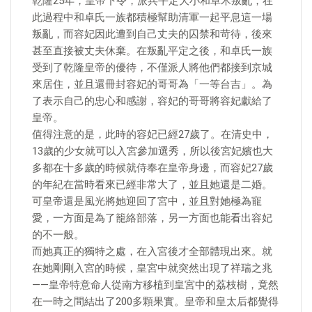
乾隆25年，皇帝下令，派兵平定大小和卓木叛亂，在
此過程中和卓氏一族都積極幫助清軍一起平息這一場
叛亂，而容妃因此遭到自己丈夫的囚禁和苛待，後來
甚至直接被丈夫休棄。在叛亂平定之後，和卓氏一族
受到了乾隆皇帝的優待，不僅派人將他們都接到京城
來居住，並且還冊封容妃的哥哥為「一等台吉」。為
了表示自己的忠心和感謝，容妃的哥哥將容妃獻給了
皇帝。
值得注意的是，此時的容妃已經27歲了。在清史中，
13歲的少女就可以入宮參加選秀，所以後宮妃嬪也大
多都在十多歲的時候就侍奉在皇帝身邊，而容妃27歲
的年紀在當時看來已經非常大了，並且她還是二婚。
可皇帝還是風光將她迎回了宮中，並且對她極為寵
愛，一方面是為了籠絡部落，另一方面也能看出容妃
的不一般。
而她真正的獨特之處，在入宮後才全部體現出來。就
在她剛剛入宮的時候，皇宮中就突然出現了祥瑞之兆
——皇帝特意命人從南方移植到皇宮中的荔枝樹，竟然
在一時之間結出了200多顆果實。皇帝和皇太后都覺得