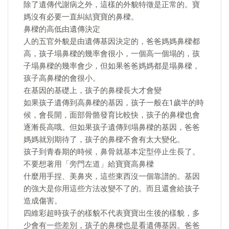
除了遺傳代謝病之外，這樣的外貌特徵是正常的。寶
媽沒有必要一直糾結寶寶的鼻樑。
鼻樑的高低由遺傳決定
人的五官外貌是由遺傳基因決定的，爸爸媽媽鼻樑都
高，孩子塌鼻樑的幾率會很小，一個高一個塌的，孩
子塌鼻樑的幾率會少，但如果爸爸媽媽都是塌鼻樑，
孩子高鼻樑的會很小。
在基因的基礎上，孩子的鼻樑長大才會變
如果孩子遺傳到高鼻樑的基因，孩子一般在1歲半的時
候，會長開，面部骨骼發育比較快，孩子的鼻樑也會
逐漸長高哦。但如果孩子遺傳到塌鼻樑的基因，爸爸
媽媽就別期待了，孩子的鼻樑不會有太大變化。
孩子到青春期的時候，鼻骨就基本定型停止生長了。
不要想著用「旁門左道」給寶寶高鼻樑
什麼用手捏、美鼻夾，這些東西沒一個靠譜的。基因
的強大是你用這些方法改變不了的。而且還會給孩子
造成傷害。
四維彩超時孩子的樣貌不代表寶寶出生後的樣貌，多
少會有一些差別，孩子的鼻樑也是看遺傳基因。爸爸