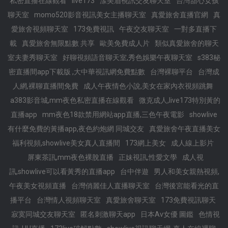
私密直播在線觀看
live173
漾美眉視訊交友聊天室
台灣甜心女孩
聊天室
momo520影音視訊美女主播聊天室
真愛旅舍直播官網
真
愛旅舍視頻聊天室
173免費視訊
午夜交友聊天室
一對多直播下
載
真愛旅舍無限點數 共享
歐美免費成人片
類似真愛旅舍的聊天
室夫妻秀聊天室
好聊視頻語音聊天室,秀色娛樂午夜聊天室
s383秘
密直播間app下載版 ,大中華視訊網免費點數
台灣裸聊平台
台灣成
人網,裸聊直播間免費
成人午夜情色小說,美女在家內衣視頻跳舞
a383影音城,mm夜色私密直播在線觀看
微克成人,live173特別黃的
直播app
mm夜色18款禁用網站app直播,三色午夜電影
showlive
有什麼免費的黃播app,夜色約炮網 同城交友
真愛旅舍午夜直播美女
福利視頻,showlive美女真人直播間
173網上美女
成人線上影片
屏東茶訊,mm夜色裸脫直播
正妹視訊,性愛文學
成人視
訊,showlive可以看黃秀的直播app
台中伴遊
男人和美女親熱視頻,
午夜美女視頻直播
台灣俏麗佳人直播聊天室
台灣後宮能看光的直
播平台
台灣情人視頻聊天室
真愛旅舍聊天室
173免費視訊聊天
寂寞同城交友聊天室
匿名刺激聊天app
日本Av女優 圖鑑
色情視