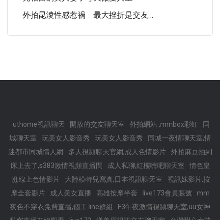
外拍昆淩性感惹禍 最大挫折是交友…
uthome視訊聊天
開放的交友聊天室
外拍網站 ,mmbox彩虹
同
城聊天室
玩美女人影音秀
玩美女人影音秀
同城一夜情聊天室,情
迷都市同城情人網
多人視頻聊天官網,成人色情影片
外拍麻豆拍到
床上去了,s383激情視頻直播間
成人私聊,紅樓嗨吧聊天室
情色皇
朝,線上色情影片
大陸模特兒寫真,日本視訊聊天室
視訊妹影片,按
摩全套影片
成人美女直播
高雄按摩半套
live173會員賬號
mm
夜色不穿衣免費直播,個工 line群組
F3午夜激情視頻聊天室,uu女神