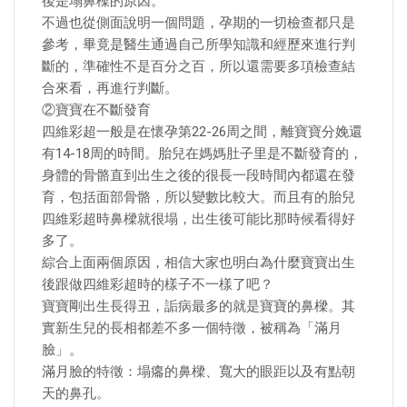
後是塌鼻樑的原因。
不過也從側面說明一個問題，孕期的一切檢查都只是
參考，畢竟是醫生通過自己所學知識和經歷來進行判
斷的，準確性不是百分之百，所以還需要多項檢查結
合來看，再進行判斷。
②寶寶在不斷發育
四維彩超一般是在懷孕第22-26周之間，離寶寶分娩還
有14-18周的時間。胎兒在媽媽肚子里是不斷發育的，
身體的骨骼直到出生之後的很長一段時間內都還在發
育，包括面部骨骼，所以變數比較大。而且有的胎兒
四維彩超時鼻樑就很塌，出生後可能比那時候看得好
多了。
綜合上面兩個原因，相信大家也明白為什麼寶寶出生
後跟做四維彩超時的樣子不一樣了吧？
寶寶剛出生長得丑，詬病最多的就是寶寶的鼻樑。其
實新生兒的長相都差不多一個特徵，被稱為「滿月
臉」。
滿月臉的特徵：塌癟的鼻樑、寬大的眼距以及有點朝
天的鼻孔。