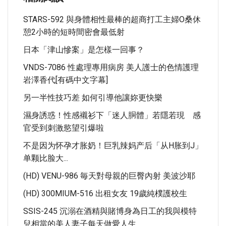
STARS-592 與身體相性最棒的超商打工主婦O桑休
憩2小時的短時間密會最低射
日本「津山慘案」是怎樣一回事？
VNDS-7086 性處理專用病房 美人護士的色情護理
岩澤香代[有碼中文字幕]
另一半性技巧差 如何引導他讓妳更快樂
濕身誘惑！性感襯衫下「迷人胴體」若隱若現 感
官受到刺激慾望引爆啦
不是因为怀孕才胀奶！巨乳辣妈产后「从H胀到J」
单颗比脸大...
(HD) VENU-986 毎天對母親的巨臀內射 美波沙耶
(HD) 300MIUM-516 出租女友 19歲純樸護校生
SSIS-245 沉溺在酒精與賭博身為日工的我與模特
兒相當的美人妻子每天做愛人生