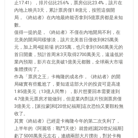
止17:41），排片佔比25.6%，票房佔比23.4%，該片在
內地上映共3天，累計票房僅1.8億元，按照這個開
局，《終結者》在內地最終能否拿到5億票房都是未知
數。
值得一提的是，《終結者》不僅在內地開局不利，在
北美的開局同樣慘淡，該片北美首日僅收到825萬美
元，加上周4提前場 的235萬，也只拿到1060萬美元的
首日開畫，預計首周末3天取得2700萬美元，遠遠低於
業內預期，影片在北美破1億美元都難，全球兩大市場
集體撲街了。
作為「票房之王」卡梅隆的成名作，《終結者》的開
局確實有些尷尬了，要知道這部大片的投資可是高達
1.85億美元（13億人民幣），影片想要回本需要達到
4.7億美元票房才能做到，但是業內對該片預測票房僅
3億美元，[派拉蒙]和[20世紀福斯]這次恐怕又要顆粒無
收了。
其實《終結者》已經是卡梅隆今年的第二次失利了，
上半年的《阿麗塔：戰鬥天使》就曾經讓[20世紀福斯]
虧了5000萬美元左右，連續兩部大片撲街，對於卡梅