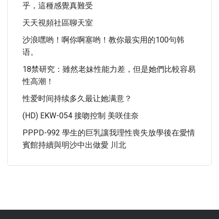
乎，這種感覺真難受
天天視頻社區聊天室
沙浪嘿哟！啊你啊塞哟！教你最实用的100句韩
语。
18禁研究：雖然老妹性能力差，但是她們比較容易
性高潮！
性爱时间持续多久最让她满意？
(HD) EKW-054 接吻控制 美咲佳奈
PPPD-992 學生的巨乳讓我理性喪失放學後在愛情
賓館持續與明沙中出做愛 川北