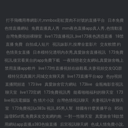
打手飛機用專網影片,mmbox彩虹賣肉不封號的直播平台
日本免費
色情直播網站
免費直播真人秀
mm夜色直播app真人秀 ,色情動漫
台灣免費視頻裸聊室
live173直播視訊 ,live173夜色誘惑直播
18禁
直播 免費
自拍成人短片
視訊妹影片,按摩全套影片
交友軟體 約
色情美女直播
日本模特兒透明內衣秀,真愛旅舍直播視訊
173免費
視訊,後宮看黃台的app免費下載
一夜情戀老交友網站,真愛旅舍晚上
禁用直播app軟件
live173性直播視頻在線觀看,夫妻視頻交友QQ群
模特兒寫真圖片,同城交友聊天房
live173直播平台app
色yy視頻
直播間頻道
173 live
真愛旅舍官方網站
173live
金瓶梅影音視訊
聊天室
live173官網
173免費視訊秀
能看啪啪福利的聊天室
173
live視訊電腦版
色 情片小說
台灣色情視訊聊天
夫妻視訊午夜聊天
室
173免費視訊s383s 視訊 ,85男人幫
韓國有什麼黃播平台
85街
論壇85st舊,免費床友交友網約炮
一對一性聊天室
真愛旅舍18款禁
用網站app直播,s383色狼直播
后宮視訊聊天網
色成人情免費小說,