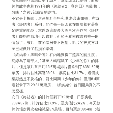
漢密爾頓均回歸出演了該片，讓影迷無比期待，而影
片的故事也和1991年的《終結者2：審判日》相銜接，
忽略了之後3部續集的劇情。
不管是卡梅隆，還是施瓦辛格和琳達·漢密爾頓，亦或
者《終結者》系列，他們每一個因素在影壇都有著舉
足輕重的地位，本以為這麼多大牌再次合作的《終結
者》能夠在影壇引起轟動，但如今看來確實有些一廂
情願了，該片目前的票房並不理想，影片的投資方甚
至已經做好了虧損的準備。
《終結者：黑暗命運》在內地獲得了超高的關注度，
院線為了這部大片甚至大幅縮減了《少年的你》的排
片，但是該片首日用13.6萬場排片僅拿到了6381.69萬
票房，排片佔比高達38.9%，票房佔比31.7%，這個成
績顯然是不及格的，對比同期《少年的你》僅用8.4萬
場就拿下7129.81萬票房，《終結者》首日開局真的不
怎麼樣。
次日《終結者》的排片僅剩下9.9萬場，日票房收
7394.87萬，排片佔比27.9%，票房佔比24.2%，今天該
片的場次再次被縮減至8.9萬場，目前票房3864萬（截