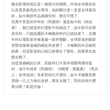
隆在影壇的地位是一個很大的挑戰，作為全球最知名
以及票房最高的大導演，他的關注度一直是全球最高
的，如今兩部作品連續失利，實在可惜了。
其實不管是前半年的《阿麗塔》還是如今的《終結
者》，都已經是科幻電影中的精品了，如今影片的票
房失利，只能說屬於卡梅隆的時代已經結束了，近幾
年科幻電影基本被漫威一家所壟斷，全球影迷的觀影
習慣也隨著漫威的崛起而改變了，卡梅隆的作品雖然
經典，但是影迷的口味已經發生了變化，想要再次改
變太難了。
​自從漫威崛起以來，其餘科幻片基本很難再獲得盈
利，僅今年就有《阿麗塔》《X戰警：黑鳳凰》《黑衣
人：全球追緝》等多部科幻片撲街，如今卡梅隆想要
憑藉一己之力做出改變，實在太難了。對此你有什麼
看法呢？歡迎評論！