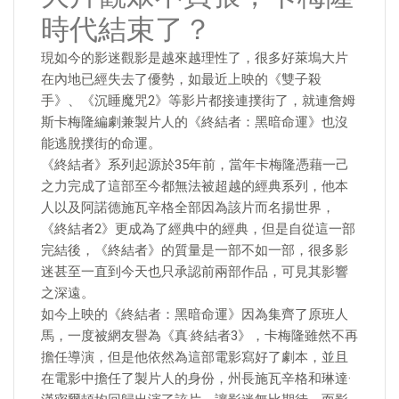
時代結束了？
現如今的影迷觀影是越來越理性了，很多好萊塢大片
在內地已經失去了優勢，如最近上映的《雙子殺
手》、《沉睡魔咒2》等影片都接連撲街了，就連詹姆
斯卡梅隆編劇兼製片人的《終結者：黑暗命運》也沒
能逃脫撲街的命運。
《終結者》系列起源於35年前，當年卡梅隆憑藉一己
之力完成了這部至今都無法被超越的經典系列，他本
人以及阿諾德施瓦辛格全部因為該片而名揚世界，
《終結者2》更成為了經典中的經典，但是自從這一部
完結後，《終結者》的質量是一部不如一部，很多影
迷甚至一直到今天也只承認前兩部作品，可見其影響
之深遠。
如今上映的《終結者：黑暗命運》因為集齊了原班人
馬，一度被網友譽為《真·終結者3》，卡梅隆雖然不再
擔任導演，但是他依然為這部電影寫好了劇本，並且
在電影中擔任了製片人的身份，州長施瓦辛格和琳達·