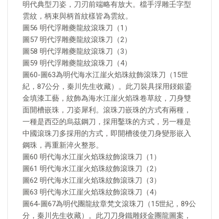
明代典型刀姿，刀刃前端略有放大。檔手浮雕壬字型
雲紋，柄束與柄首紋樣皆為雲紋。
圖56 明代浮雕夔龍紋滾珠刀（1）
圖57 明代浮雕夔龍紋滾珠刀（2）
圖58 明代浮雕夔龍紋滾珠刀（3）
圖59 明代浮雕夔龍紋滾珠刀（4）
圖60-圖63為明代海水江崖火焰珠紋飾滾珠刀（15世
紀，87公分，秦川先生收藏）。此刀裝具採用鋄銀鎏
金填漆工藝，紋飾為海水江崖火焰珠卷草紋，刀身雙
面開槽嵌珠，刀姿犀利。滾珠刀嵌珠的方式有兩種，
一種是西亞的烏茲鋼刀，採用鑿珠的方式，另一種是
中國滾珠刀多採用的方式，即開槽後使刀身變形嵌入
鋼珠，再重新淬火整形。
圖60 明代海水江崖火焰珠紋飾滾珠刀（1）
圖61 明代海水江崖火焰珠紋飾滾珠刀（2）
圖62 明代海水江崖火焰珠紋飾滾珠刀（3）
圖63 明代海水江崖火焰珠紋飾滾珠刀（4）
圖64-圖67為明代團龍紋章梵文滾珠刀（15世紀，89公
分，秦川先生收藏）。此刀刀身鐵雕鋄金團龍圖案，