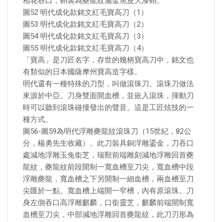
相花吞口，鞘裝為夔龍紋灑金魚皮大漆鞘。
圖52 明代成化款銘文紅毛寶高刀（1）
圖53 明代成化款銘文紅毛寶高刀（2）
圖54 明代成化款銘文紅毛寶高刀（3）
圖55 明代成化款銘文紅毛寶高刀（4）
「寶高」是刀匠名字，存世的幾柄寶高刀中，銘文也
有類似的日本國薩摩州寶高造字樣。
明代還有一種特殊的刀型，叫做滾珠刀。滾珠刀做法
來源於中亞。刀身雙面開血槽，並嵌入滾珠，揮動刀
時可以聽到滾珠碰撞發出的聲音。這是工匠炫技的一
種方式。
圖56-圖59為明代浮雕夔龍紋滾珠刀（15世紀，82公
分，楊勇先生收藏）。此刀裝具銅浮雕鎏金，刀吞口
處減地浮雕玉兔銜芝，瑞獸前端雕刻減地浮雕回首夔
龍紋，夔龍紋前段開制一寬血槽至刀尖，寬血槽中段
浮雕夔龍，寬血槽之下另開制一細血槽，兩血槽至刀
尖匯於一點。寬血槽上端開一窄槽，內有原滾珠。刀
身左側吞口高浮雕麒麟，口銜靈芝，麒麟前端開制寬
血槽至刀尖，中部減地浮雕回首夔龍紋，此刀刃形為