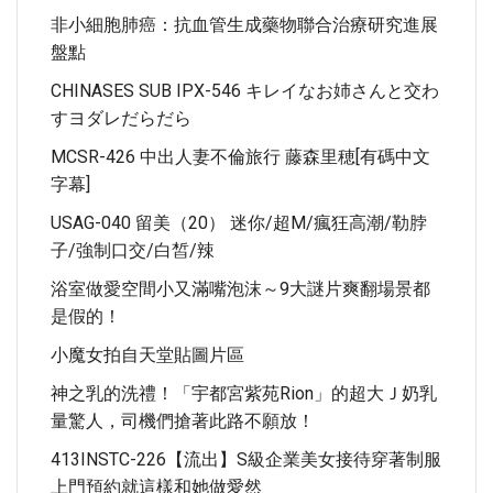
非小細胞肺癌：抗血管生成藥物聯合治療研究進展
盤點
CHINASES SUB IPX-546 キレイなお姉さんと交わ
すヨダレだらだら
MCSR-426 中出人妻不倫旅行 藤森里穂[有碼中文
字幕]
USAG-040 留美（20） 迷你/超M/瘋狂高潮/勒脖
子/強制口交/白皙/辣
浴室做愛空間小又滿嘴泡沫～9大謎片爽翻場景都
是假的！
小魔女拍自天堂貼圖片區
神之乳的洗禮！「宇都宮紫苑Rion」的超大Ｊ奶乳
量驚人，司機們搶著此路不願放！
413INSTC-226【流出】S級企業美女接待穿著制服
上門預約就這樣和她做愛然