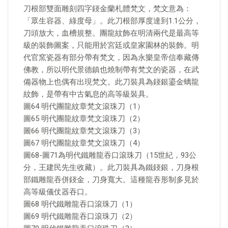
刀根部雙面雕刻四字鋄金蘭札體梵文，梵文意為：
「眾生容器、綠度母」。此刀根部厚度達到1.1公分，
刀頭放大，血槽規整。團龍紋飾在明清兩代是最高等
級的裝飾圖案，只能用於宮廷或皇家園林的裝飾。明
代官窯瓷器有部分帶有梵文，因為永樂皇帝信奉藏傳
佛教，所以明代景德鎮也燒制帶有梵文的瓷器，在武
備器物上也偶有出現梵文。此刀裝具為鋄銀鎏金螭龍
紋飾，是帶有中古氣息的高等級裝具。
圖64 明代團龍紋章梵文滾珠刀（1）
圖65 明代團龍紋章梵文滾珠刀（2）
圖66 明代團龍紋章梵文滾珠刀（3）
圖67 明代團龍紋章梵文滾珠刀（4）
圖68-圖71為明代鐵雕龍吞口滾珠刀（15世紀，93公
分，王建民先生收藏）。此刀裝具為鐵鋄銀，刀身根
部鐵雕龍吞併鋄金，刀身寬大。這種龍吞形制多見於
高等級儀仗器吞口。
圖68 明代鐵雕龍吞口滾珠刀（1）
圖69 明代鐵雕龍吞口滾珠刀（2）