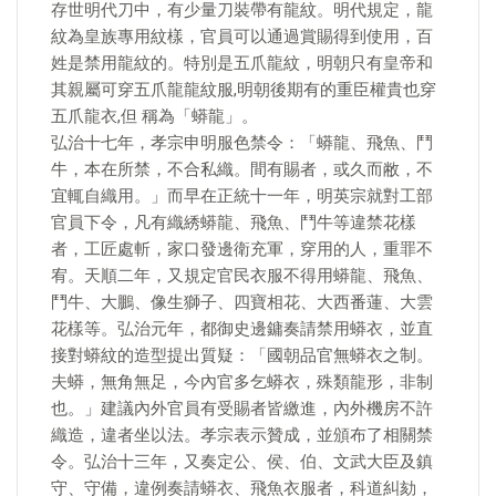
存世明代刀中，有少量刀裝帶有龍紋。明代規定，龍
紋為皇族專用紋樣，官員可以通過賞賜得到使用，百
姓是禁用龍紋的。特別是五爪龍紋，明朝只有皇帝和
其親屬可穿五爪龍龍紋服,明朝後期有的重臣權貴也穿
五爪龍衣,但 稱為「蟒龍」。
弘治十七年，孝宗申明服色禁令：「蟒龍、飛魚、鬥
牛，本在所禁，不合私織。間有賜者，或久而敝，不
宜輒自織用。」而早在正統十一年，明英宗就對工部
官員下令，凡有織綉蟒龍、飛魚、鬥牛等違禁花樣
者，工匠處斬，家口發邊衛充軍，穿用的人，重罪不
宥。天順二年，又規定官民衣服不得用蟒龍、飛魚、
鬥牛、大鵬、像生獅子、四寶相花、大西番蓮、大雲
花樣等。弘治元年，都御史邊鏞奏請禁用蟒衣，並直
接對蟒紋的造型提出質疑：「國朝品官無蟒衣之制。
夫蟒，無角無足，今內官多乞蟒衣，殊類龍形，非制
也。」建議內外官員有受賜者皆繳進，內外機房不許
織造，違者坐以法。孝宗表示贊成，並頒布了相關禁
令。弘治十三年，又奏定公、侯、伯、文武大臣及鎮
守、守備，違例奏請蟒衣、飛魚衣服者，科道糾劾，