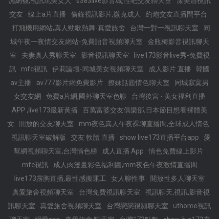
漁網襪,視訊玩美女人
s383live影音城,性吧交友聊天室
漾美眉視訊
交友
線上a片直播
偷錄視訊影片,微克成人
約炮交友直播間平台
打飛機用網站,真人勁歌熱舞-真愛旅舍
台灣一對一視訊聊天室
同
城午夜一夜情交友網站-免費語音視頻聊天室
金瓶梅影音視訊聊天
室
夫妻真人秀聊天室
影音視訊聊天室
live173影音live秀-免費視
訊
mfc視訊
伊莉論壇-同城美女視頻聊天室
成人影片 直播
韓國
av主播
av777影片網免費影片
撩妹話題情色聊天室
同城寂寞男
女交友網
免費a片網,國外聊天室色聊
台灣後宮 - 美女福利直播
APP ,live173最新黃播
百萬富婆交友俱樂部,日本節目想看裸體美
女
開放的交友聊天室
mm夜色真人午夜裸聊直播間,全球成人情色
視訊聊天室破解版
交友 軟體 直播
show live173直播平台app
愛
幫網視頻聊天室,台灣情色榜
成人直播 App
情色免費線上影片
mfc視訊
成人肉漫畫彩色福利圖,mm夜色午夜激情直播間
live173露胸直播,最性感搬運工
女人聊性事
開放性多人聊天室
真愛旅舍視頻聊天室
台灣免費視訊聊天室
視訊聊天,視訊,影音視
訊聊天室
真愛旅舍視頻聊天室
台灣戀戀視頻聊天室
uthome視訊