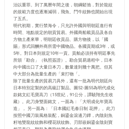
治以重罪。到了萬曆年間之後，朝綱鬆弛，對於龍紋
的規範力度也逐漸減弱，飛魚、鬥牛紋飾也開始出現
了五爪。
明代初期，實行禁海令，只允許外國與明朝廷進行有
時間、地點規定的朝貢貿易。外國商船載貢品及各自
方物土產來華，明朝廷收貢品、購方物後，以「國
賜」形式回酬外商所需中國物品。各國貢期或3年，或
5年。對日本則規定10年一貢。貢舶必須持有明廷事先
所頒「勘合」（執照簽證）。勘合貿易過程中，日本
向中國出口了大量日本刀，數量達到幾十萬把。但其
中大部分為批量生產的「束打物「。
除了批量生產的貿易刀具外，還有一批為明代朝廷向
日本特別定製的的高級訂製品。圖52-圖55為明代成化
款銘文紅毛寶高刀（15世紀，91公分，譚驍翔先生收
藏）。此刀身雙面銘文，一面為：「大明成化年寶高
造」， 另一面為：「日本國紅毛春日制 花押」。此刀
按照中國刀裝風格裝配，銅鎏金滾邊刀鐔，內陰刻魚
籽地雙龍紋紋飾和櫻花狀紋飾。刃部嵌銅鎏金陰刻寶