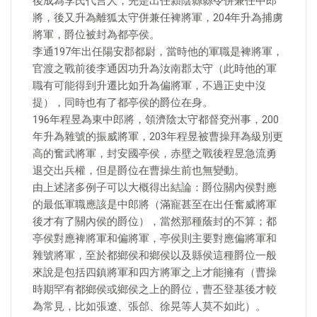
後成為李氏代言人，先是出任潁陰縣縣令併兼任中郎
將，後又升為離狐太守併兼任裨將軍，204年升為捕虜
將軍，爵位被封為都亭侯。
李通197年出任陽安郡都尉，當時他的軍職是裨將軍，
官渡之戰前後李通因功升為汝南郡太守（此時他的軍
職有可能得到升遷比如升為偏將軍，不過正史中沒
提），同時也有了都亭侯的爵位在身。
196年程昱為東中郎將，領濟陰太守都督兗州事，200
年升為雜號的振威將軍，203年程昱被曹操拜為級別更
高的奮武將軍，封安國亭侯，赤壁之戰後程昱急流勇
退交出兵權，但是爵位在曹操生前也無變動。
由上述諸多例子可以大概得出結論：爵位關內侯對應
的最低軍職應該是中郎將（滿寵甚至在出任奮威將軍
後才有了關內侯的爵位），當然那種蔭封的不算；都
亭侯對應裨將軍和偏將軍，亭侯則主要對應偏將軍和
雜號將軍，至於都鄉侯和鄉侯以及縣侯這種爵位一般
來說是包括四鎮將軍和四方將軍之上才能擁有（曹操
時期罕有都鄉侯或鄉侯之上的爵位，曹丕登基後才較
為常見，比如張遼、張郃、徐晃等人莫不如此）。