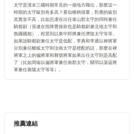
太守是漢末三國時期常見的一個地方職位，那麼這一
時期的太守級別有多高？看似權柄很重，對應的級別
其實並不高，比如呂虔在出任泰山郡太守的同時兼任
騎都尉（張遼在投降曹操前也是騎都尉兼北地太守和
魯國國相），程昱則以東中郎將兼任濟陰太守等等。
如果說騎都尉兼任太守是低配，李典和李通以裨將軍
分別兼任離狐太守和汝南太守是標配的話，那麼在裨
將軍之上的偏將軍和雜號將軍如果出任太守則是高配
了（比如周瑜以偏將軍兼任南郡太守，關羽以蕩寇將
軍兼任襄陽太守等等）。
推薦連結