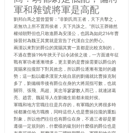
軍和雜號將軍是高配
劉邦白馬之盟曾盟誓："非劉氏而王者，天下共擊之，
若無功上所不置而侯者，天下共誅之。"所以王莽雖然
權傾朝野但也只敢進爵為安漢公，也因為如此216年曹
操晉封為魏王其實就是宣告了代漢自立的野心。
兩漢以來對於爵位的賞賜其實一直都是比較克制的，
不過在曹操196年挾天子以令諸侯之後，一方面連年征
戰有軍功者逐漸增多，更主要的是曹操需要以爵位的
賞賜來拉攏部下對其效忠，所以爵位逐漸有濫封的趨
勢；這一點以繼承漢室大統自居的劉備就比曹操克制
多了，劉備稱帝後有爵位在身的大將屈指可數，也就
關羽、張飛、馬超、黃忠等寥寥數人而已，就連諸葛
亮、趙雲、魏延等人在劉備生前都未能封侯。
軍職和地方官職往往是共存的，有軍職的大將很多時
候都兼任地方職務，同時這些人也是曹操拉攏的重點
對象，所以他們往往也有爵位在身，不過三者卻是要
遵循一定規則的，什麼樣的級別封什麼樣的爵位也是