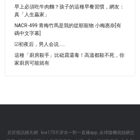
早上必須吃牛肉麵？孩子的這種早餐習慣，網友：
真「人生贏家」
NACR-499 青梅竹馬是我的從順寵物 小梅惠奈[有
碼中文字幕]
☑初夜后，男人会说……
這種「廚房殺手」比砒霜還毒！高溫都殺不死，你
家廚房可能就有
后宮視訊聊天網
live173不穿衣一對一直播app ,全球隨機視頻網怎