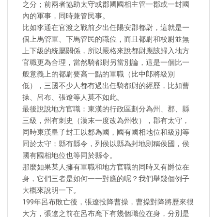
之分；前兩者協助太守或郡國國相主管一郡或一封國
內的軍事，同時兼管民事。
比如李通在官渡之戰前夕出任陽安郡都尉，這就是一
個上馬管軍、下馬管民的職位，而且都尉和校尉並無
上下級的統屬關係，所以嚴格來說都尉應該歸入地方
官職更為合理，當然騎都尉另當別論，這是一個比一
般意義上的都尉要高一點的軍職（比中郎將級別
低），三國不少人都有過出任騎都尉的經歷，比如曹
操、呂布、張遼等人莫不如此。
最後說說地方官職：東漢的行政區劃分為州、郡、縣
三級，州有刺史（漢末一度改為州牧），郡有太守，
同時東漢皇子封王以郡為國，國有國相地位和級別等
同於太守；縣有縣令，列侯以縣為封地則稱侯國，侯
國有國相地位也等同於縣令。
那麼如果某人擁有軍職和地方官職的同時又有爵位在
身，它們三者是如何一一對應的呢？我們舉幾個例子
大概來說明一下。
199年呂布敗亡後，張遼投降曹操，曹操對降將歷來很
大方，張遼之前在呂布麾下有幾個職位在身，分別是