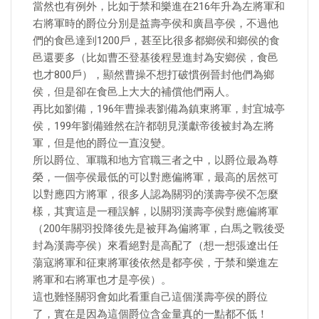
當然也有例外，比如于禁和樂進在216年升為左將軍和
右將軍時的爵位分別是益壽亭侯和廣昌亭侯，不過他
們的食邑達到1200戶，甚至比很多都鄉侯和鄉侯的食
邑還要多（比如曹丕登基後程昱進封為安鄉侯，食邑
也才800戶），顯然曹操不想打破慣例晉封他們為鄉
侯，但是卻在食邑上大大的補償他們兩人。
再比如劉備，196年曹操表劉備為鎮東將軍，封宜城亭
侯，199年劉備雖然在許都朝見漢獻帝後被封為左將
軍，但是他的爵位一直沒變。
所以爵位、軍職和地方官職三者之中，以爵位最為尊
榮，一個亭侯最低的可以對應偏將軍，最高的居然可
以對應四方將軍，很多人認為關羽的漢壽亭侯不怎麼
樣，其實這是一種誤解，以關羽漢壽亭侯對應偏將軍
（200年關羽投降後先是被拜為偏將軍，白馬之戰後受
封為漢壽亭侯）來看絕對是高配了（想一想張遼出任
蕩寇將軍和征東將軍後依然是都亭侯，于禁和樂進左
將軍和右將軍也才是亭侯）。
這也難怪關羽會如此看重自己這個漢壽亭侯的爵位
了，實在是因為這個爵位含金量真的一點都不低！