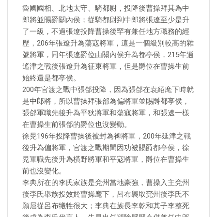
魯國國相、北地太守、騎都尉，投降後曹操拜其為中
郎將並賜爵關內侯；從騎都尉到中郎將張遼至少是升
了一級，不過張遼投降曹操後罕有兼任地方職務的經
歷，206年張遼升為蕩寇將軍，這是一個級別較高的雜
號將軍，同年張遼爵位由關內侯升為都亭侯，215年逍
遙津之戰後張遼升為征東將軍，但是爵位在曹操生前
始終還是都亭侯。
200年官渡之戰中張郃投降，因為張郃在袁紹麾下時就
是中郎將，所以曹操拜張郃為偏將軍並賜爵都亭侯，
張郃軍職先後升為平狄將軍和蕩寇將軍，和張遼一樣
在曹操生前張郃的爵位也沒變動。
徐晃196年投降曹操後被封為裨將軍，200年延津之戰
後升為偏將軍，官渡之戰期間因功被賜爵都亭侯，徐
晃軍職先後升為橫野將軍和平寇將軍，爵位在曹操生
前也沒變化。
李典所在的李氏家族是兗州當地豪強，曹操入主兗州
後李氏舉族投效於曹操麾下，呂布襲取兗州後李氏不
願屈從呂布犧牲很大；李典在族長李乾和其子李整死