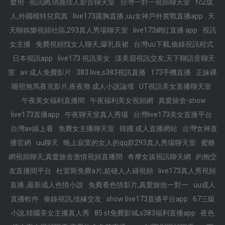
麼用
視訊網,俏麗佳人影音聊天室
台灣一對一視頻聊天室
fc2成˙
人,外國模特兒寫真
live173露胸直播 ,uu女神戶外實戰直播app
天
天聊娛樂視頻社區,293真人秀場聊天室
live173網紅直播 app
視訊
女主播
免費視頻找女人聊天,爆乳長裙
台灣uu下載,偷錄視訊程式
日本視訊app
live173 視訊美女
漾美眉視訊交友,天下聊語音聊天
室
av 成人免費影片
383 live,s383視訊直播
173手機直播
正妹裸
睡照無馬賽克影片,夜夜擼 成人小說論壇
UT視訊美女直播聊天室
午夜美女福利直播間
午夜福利美女視頻網
真愛旅舍-show
live173直播app
午夜聊天室真人秀場
台灣live173美女直播平台
台灣av線上看
免費女主播聊天室
韓國 成人直播網站
台灣女神直
播官網
uu聊天
晚上寂寞的女人的qq群293真人秀場聊天室
蜜糖
網視頻聊天,真愛旅舍激情視頻直播間
奇摩女孩視訊聊天網
約炮交
友直播間平台
杜雷斯免費a片,超碰人人碰視頻
live173真人秀視頻
直播 ,最新成人色情小說
免費看色情影片,真愛旅捨一對一
uu成人
直播軟件
偷錄視訊,佳緣交友
show live173直播平台app
67三級
小說,韓國美女主播真人秀
85 st免費影城,s383福利直播app
夜色