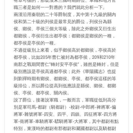
有章可循的，那麼漢末三國時期爵位、軍職和地方官
職三者是如何一一對應的？我們就此分析一下。
兩漢沿用秦朝的二十等爵制度，其中第十九級的關內
侯和第二十級的列侯是最常見的爵位，列侯分為縣
侯、鄉侯、亭侯三個大等級，除此之外鄉侯又衍生出
都鄉侯，亭侯衍生出都亭侯：都鄉侯是鄉侯的一種，
都亭侯是亭侯的一種。
不過從級別上來看，似乎鄉侯高於都鄉侯，亭侯高於
都亭侯，比如205年曹仁被封為都亭侯，209和210年
南郡之戰期間曹仁"轉封安平亭侯"，雖然是轉封，但是
級別應該是亭侯高過都亭侯；此外《華陽國志》也提
到劉禪時期有鄉侯、都鄉侯、亭侯、都亭侯這樣的等
級排位，所以爵位從高到低應該是縣侯、鄉侯、都鄉
侯、亭侯、都亭侯、關內侯。
說了爵位，接著說軍職，一般而言，軍職從低到高分
別是軍司馬-都尉（騎都尉）-校尉-中郎將-裨將軍-偏
將軍-雜號將軍-四安、四平、四鎮、四征將軍-四方將
軍-衛將軍-車騎將軍-驃騎將軍-大將軍，其中都尉有點
特別，東漢時的都尉有郡都尉和屬國都尉以及騎都尉